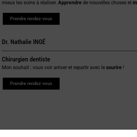
mieux les soins à réaliser.
Apprendre
de nouvelles choses et
m
Prendre rendez-vous
Dr. Nathalie INGÉ​
Chirurgien dentiste
Mon souhait : vous voir arriver et repartir avec le
sourire
!
Prendre rendez-vous