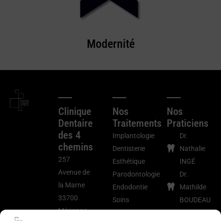
Modernité
Clinique
Nos
Nos
Dentaire
Traitements
Praticiens
des 4
Implantologie
Dr.
chemins
Dentisterie
Nathalie
257
Esthétique
INGÉ
Avenue de
Parodontologie
Dr.
la Marne
Endodontie
Mathilde
33700
Soins
BOUDEAU
Mérignac
Courants
Dr.