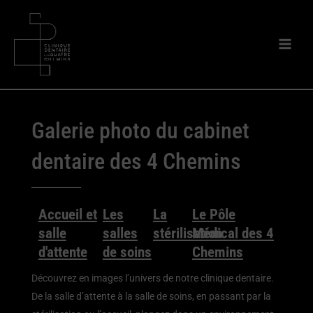
Aller
au
contenu
Galerie photo du cabinet
dentaire des 4 Chemins
Accueil et
Les
La
Le Pôle
salle
salles
stérilisation
Médical des 4
d'attente
de soins
Chemins
Découvrez en images l’univers de notre clinique dentaire.
De la salle d’attente à la salle de soins, en passant par la